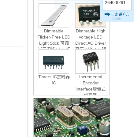
2640 8281
Dimmable
Dimmable High
Flicker-Free LED
Voltage LED
Light Stick 可调
Direct AC Driver
光无闪烁 LED 灯
高压交流LED 驱
棒
动器： LS9100
Timers IC定时器
Incremental
IC
Encoder
Interface增量式
编码器