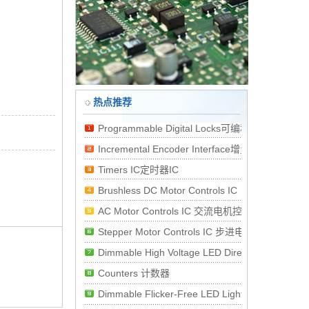
热点推荐
Programmable Digital Locks可编程数字密码锁
Incremental Encoder Interface增量式编码器
Timers IC定时器IC
Brushless DC Motor Controls IC
AC Motor Controls IC 交流电机控制I
Stepper Motor Controls IC 步进电
Dimmable High Voltage LED Direct AC Dr
Counters 计数器
Dimmable Flicker-Free LED Light Stick 可