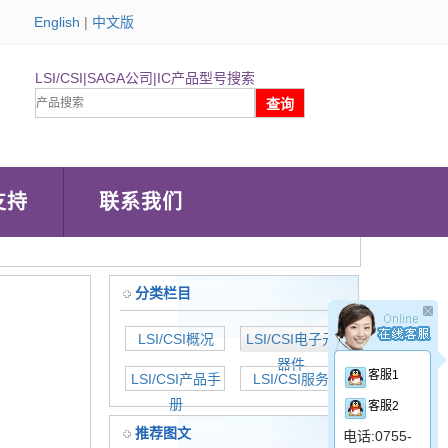
English
|
中文版
LSI/CSI|SAGA公司|IC产品型号搜索
支持
联系我们
分类栏目
LSI/CSI概况
LSI/CSI电子元
器件
客服1
LSI/CSI产品手
LSI/CSI服务
册
客服2
推荐图文
电话:0755-