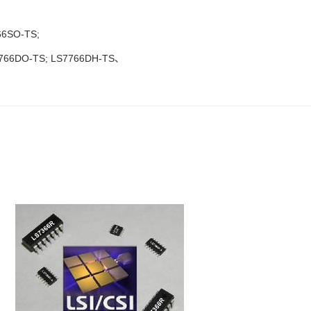
66SO-TS;
766DO-TS; LS7766DH-TS
、